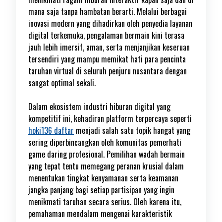
mana saja tanpa hambatan berarti. Melalui berbagai
inovasi modern yang dihadirkan oleh penyedia layanan
digital terkemuka, pengalaman bermain kini terasa
jauh lebih imersif, aman, serta menjanjikan keseruan
tersendiri yang mampu memikat hati para pencinta
taruhan virtual di seluruh penjuru nusantara dengan
sangat optimal sekali.
Dalam ekosistem industri hiburan digital yang
kompetitif ini, kehadiran platform terpercaya seperti
hoki136 daftar
menjadi salah satu topik hangat yang
sering diperbincangkan oleh komunitas pemerhati
game daring profesional. Pemilihan wadah bermain
yang tepat tentu memegang peranan krusial dalam
menentukan tingkat kenyamanan serta keamanan
jangka panjang bagi setiap partisipan yang ingin
menikmati taruhan secara serius. Oleh karena itu,
pemahaman mendalam mengenai karakteristik