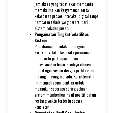
jam akses yang tepat akan membantu
memaksimalkan kenyamanan serta
kelancaran proses interaksi digital tanpa
hambatan teknis yang berarti dari
sistem peladen pusat.
Pengamatan Tingkat Volatilitas
Sistem
Pemahaman mendalam mengenai
karakter volatilitas suatu permainan
membantu partisipan dalam
menyesuaikan besar kecilnya alokasi
modal agar sesuai dengan profil risiko
masing-masing individu. Karakteristik
ini menjadi acuan penting untuk
mengukur seberapa sering sebuah
sistem memberikan hasil positif dalam
rentang waktu tertentu secara
konsisten.