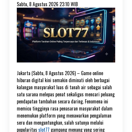
Sabtu, 8 Agustus 2026 23:10 WIB
Jakarta (Sabtu, 8 Agustus 2026) – Game online
hiburan digital kini semakin diminati oleh berbagai
kalangan masyarakat luas di tanah air sebagai salah
satu sarana melepas penat sekaligus mencari peluang
pendapatan tambahan secara daring. Fenomena ini
memicu tingginya rasa penasaran masyarakat dalam
menemukan platform yang menawarkan pengalaman
seru dan menguntungkan, salah satunya melalui
popularitas
slot77
gampang menang yang sering