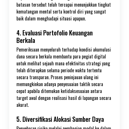
batasan tersebut telah tercapai menunjukkan tingkat
kematangan mental serta kontrol diri yang sangat
baik dalam menghadapi situasi apapun.
4. Evaluasi Portofolio Keuangan
Berkala
Pemeriksaan menyeluruh terhadap kondisi akumulasi
dana secara berkala membantu para pegiat digital
untuk melihat sejauh mana efektivitas strategi yang
telah diterapkan selama periode waktu tertentu
secara transparan. Proses peninjauan ulang ini
memungkinkan adanya penyesuaian taktik secara
cepat apabila ditemukan ketidaksesuaian antara
target awal dengan realisasi hasil di lapangan secara
akurat.
5. Diversifikasi Alokasi Sumber Daya
Penyebaran risiko melalui pembagian modal ke dalam