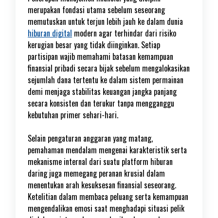
merupakan fondasi utama sebelum seseorang
memutuskan untuk terjun lebih jauh ke dalam dunia
hiburan digital
modern agar terhindar dari risiko
kerugian besar yang tidak diinginkan. Setiap
partisipan wajib memahami batasan kemampuan
finansial pribadi secara bijak sebelum mengalokasikan
sejumlah dana tertentu ke dalam sistem permainan
demi menjaga stabilitas keuangan jangka panjang
secara konsisten dan terukur tanpa mengganggu
kebutuhan primer sehari-hari.
Selain pengaturan anggaran yang matang,
pemahaman mendalam mengenai karakteristik serta
mekanisme internal dari suatu platform hiburan
daring juga memegang peranan krusial dalam
menentukan arah kesuksesan finansial seseorang.
Ketelitian dalam membaca peluang serta kemampuan
mengendalikan emosi saat menghadapi situasi pelik