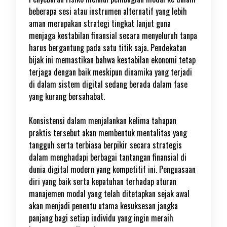
beberapa sesi atau instrumen alternatif yang lebih
aman merupakan strategi tingkat lanjut guna
menjaga kestabilan finansial secara menyeluruh tanpa
harus bergantung pada satu titik saja. Pendekatan
bijak ini memastikan bahwa kestabilan ekonomi tetap
terjaga dengan baik meskipun dinamika yang terjadi
di dalam sistem digital sedang berada dalam fase
yang kurang bersahabat.
Konsistensi dalam menjalankan kelima tahapan
praktis tersebut akan membentuk mentalitas yang
tangguh serta terbiasa berpikir secara strategis
dalam menghadapi berbagai tantangan finansial di
dunia digital modern yang kompetitif ini. Penguasaan
diri yang baik serta kepatuhan terhadap aturan
manajemen modal yang telah ditetapkan sejak awal
akan menjadi penentu utama kesuksesan jangka
panjang bagi setiap individu yang ingin meraih