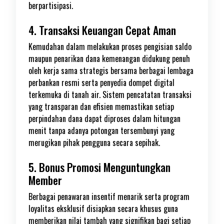
berpartisipasi.
4. Transaksi Keuangan Cepat Aman
Kemudahan dalam melakukan proses pengisian saldo
maupun penarikan dana kemenangan didukung penuh
oleh kerja sama strategis bersama berbagai lembaga
perbankan resmi serta penyedia dompet digital
terkemuka di tanah air. Sistem pencatatan transaksi
yang transparan dan efisien memastikan setiap
perpindahan dana dapat diproses dalam hitungan
menit tanpa adanya potongan tersembunyi yang
merugikan pihak pengguna secara sepihak.
5. Bonus Promosi Menguntungkan
Member
Berbagai penawaran insentif menarik serta program
loyalitas eksklusif disiapkan secara khusus guna
memberikan nilai tambah yang signifikan bagi setiap