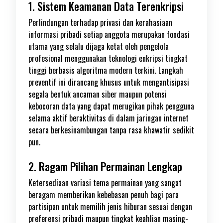
1. Sistem Keamanan Data Terenkripsi
Perlindungan terhadap privasi dan kerahasiaan
informasi pribadi setiap anggota merupakan fondasi
utama yang selalu dijaga ketat oleh pengelola
profesional menggunakan teknologi enkripsi tingkat
tinggi berbasis algoritma modern terkini. Langkah
preventif ini dirancang khusus untuk mengantisipasi
segala bentuk ancaman siber maupun potensi
kebocoran data yang dapat merugikan pihak pengguna
selama aktif beraktivitas di dalam jaringan internet
secara berkesinambungan tanpa rasa khawatir sedikit
pun.
2. Ragam Pilihan Permainan Lengkap
Ketersediaan variasi tema permainan yang sangat
beragam memberikan kebebasan penuh bagi para
partisipan untuk memilih jenis hiburan sesuai dengan
preferensi pribadi maupun tingkat keahlian masing-