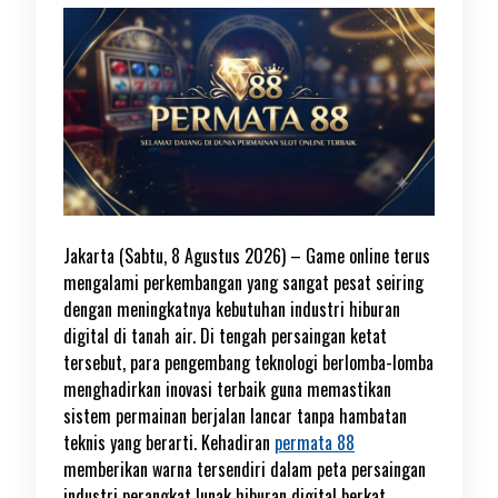
Jakarta (Sabtu, 8 Agustus 2026) – Game online terus
mengalami perkembangan yang sangat pesat seiring
dengan meningkatnya kebutuhan industri hiburan
digital di tanah air. Di tengah persaingan ketat
tersebut, para pengembang teknologi berlomba-lomba
menghadirkan inovasi terbaik guna memastikan
sistem permainan berjalan lancar tanpa hambatan
teknis yang berarti. Kehadiran
permata 88
memberikan warna tersendiri dalam peta persaingan
industri perangkat lunak hiburan digital berkat