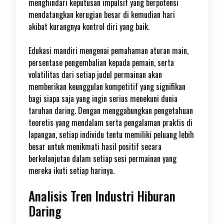
menghindari keputusan impulsif yang berpotensi
mendatangkan kerugian besar di kemudian hari
akibat kurangnya kontrol diri yang baik.
Edukasi mandiri mengenai pemahaman aturan main,
persentase pengembalian kepada pemain, serta
volatilitas dari setiap judul permainan akan
memberikan keunggulan kompetitif yang signifikan
bagi siapa saja yang ingin serius menekuni dunia
taruhan daring. Dengan menggabungkan pengetahuan
teoretis yang mendalam serta pengalaman praktis di
lapangan, setiap individu tentu memiliki peluang lebih
besar untuk menikmati hasil positif secara
berkelanjutan dalam setiap sesi permainan yang
mereka ikuti setiap harinya.
Analisis Tren Industri Hiburan
Daring